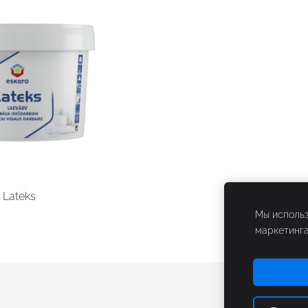
Lateks
Мы использ
маркетинга