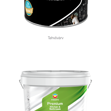
Tahvlivärv