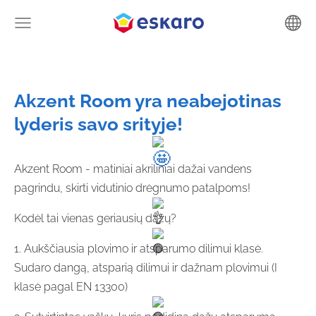
Akzent Room yra neabejotinas
lyderis savo srityje!
Akzent Room - matiniai akriliniai dažai vandens
pagrindu, skirti vidutinio drėgnumo patalpoms!
Kodėl tai vienas geriausių dažų?
1. Aukščiausia plovimo ir atsparumo dilimui klasė.
Sudaro dangą, atsparią dilimui ir dažnam plovimui (I
klasė pagal EN 13300)