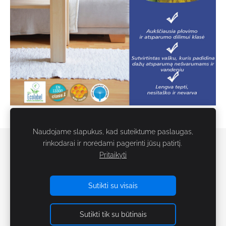
Naudojame slapukus, kad suteiktume paslaugas,
rinkodarai ir norėdami pagerinti jūsų patirtį.
Slapukai
Pritaikyti
Tinklaraštis
Sutikti su visais
Sutikti tik su būtinais