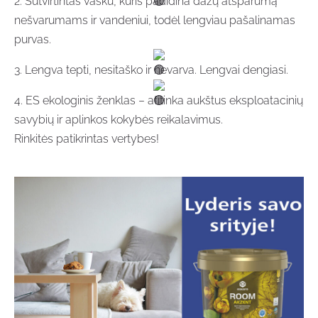
2. Sutvirtintas vašku, kuris padidina dažų atsparumą
nešvarumams ir vandeniui, todėl lengviau pašalinamas
purvas.
3. Lengva tepti, nesitaško ir nevarva. Lengvai dengiasi.
4. ES ekologinis ženklas – atitinka aukštus eksploatacinių
savybių ir aplinkos kokybės reikalavimus.
Rinkitės patikrintas vertybes!