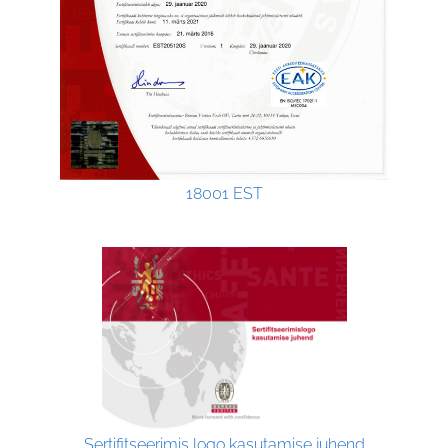
18001 EST
Sertifitseerimis logo kasutamise juhend