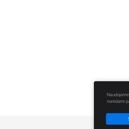
Naudojame s
norėdami pag