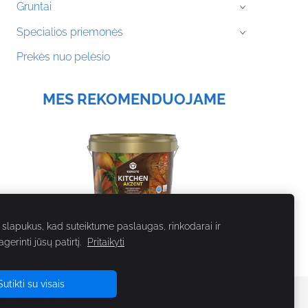
Gruntai
›
Specialios priemonės
›
Prekės nuo pelėsio
MES REKOMENDUOJAME
lapukus, kad suteiktume paslaugas, rinkodarai ir
erinti jūsų patirtį.
Pritaikyti
Sutikti su visais