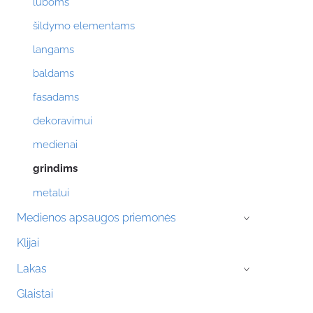
luboms
šildymo elementams
langams
baldams
fasadams
dekoravimui
medienai
grindims
metalui
Medienos apsaugos priemonės
›
Klijai
Lakas
›
Glaistai