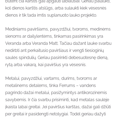
būtent čia karštis gali apgauti labiausiai. Geriau palaukti,
kol dienos karštis atslūgs, arba sulaukti kiek vėsesnės
dienos ir tik tada imtis suplanuoto lauko projekto.
Mediniams paviršiams, pavyzdžiui, tvoroms, medinėms
sienoms ar dailylentėms, tinkamas pasirinkimas yra
Veranda arba Veranda Matt. Tačiau dažant lauke svarbu
nedirbti ant perkaitusio paviršiaus ir vengti tiesioginių
saulės spindulių. Geriau pasirinkti debesuotesnę dieną,
rytą arba vakarą, kai paviršius yra vėsesnis.
Metalui, pavyzdžiui, vartams, durims, tvoroms ar
metalinėms detalėms, tinka Ferrums – vandens
pagrindo dažai metalui, pasižymintys antikorozinėmis
savybėmis. Ir čia svarbu prisiminti, kad metalas saulėje
įkaista labai greitai. Jei paviršius karštas, dažai gali džiūti
per greitai ir pasidengti netolygiai. Todėl geriau dažyti