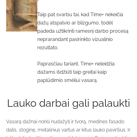
Taip pat svarbu tai, kad Time+ nekeičia
dažų atspalvio ar blizgumo, todėl
padeda užtikrinti ramesnį darbo procesą
neprarandant pasirinkto vizualinio
rezultato.
Paprasčiau tariant, Time+ neleidžia
dažams išdžiūti taip greitai kaip
paplūdimio smėliui vasarą.
Lauko darbai gali palaukti
Vasarą dažnai norisi nudažyti ir tvorą, medines fasado
dalis, stoginę, metalinius vartus ar kitus lauko paviršius. Ir