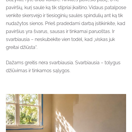
paviršių, kurį saulė ką tik stipriai įkaitino. Vidaus patalpose
venkite skersvėjo ir tiesioginių saulės spindulių ant ką tik
nudažytos sienos. Prieš pradėdami darbą įsitikinkite, kad
paviršius yra švarus, sausas ir tinkamai paruoštas. Ir
svarbiausia – neskubėkite vien todėl, kad „viskas juk
greitai džiūsta“.
Dažams greitis nėra svarbiausia. Svarbiausia – tolygus
džiūvimas ir tinkamos sąlygos.