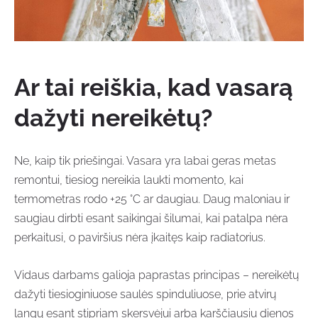
Ar tai reiškia, kad vasarą
dažyti nereikėtų?
Ne, kaip tik priešingai. Vasara yra labai geras metas
remontui, tiesiog nereikia laukti momento, kai
termometras rodo +25 °C ar daugiau. Daug maloniau ir
saugiau dirbti esant saikingai šilumai, kai patalpa nėra
perkaitusi, o paviršius nėra įkaitęs kaip radiatorius.
Vidaus darbams galioja paprastas principas – nereikėtų
dažyti tiesioginiuose saulės spinduliuose, prie atvirų
langų esant stipriam skersvėjui arba karščiausiu dienos