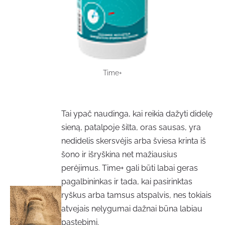
Time+
Tai ypač naudinga, kai reikia dažyti didelę
sieną, patalpoje šilta, oras sausas, yra
nedidelis skersvėjis arba šviesa krinta iš
šono ir išryškina net mažiausius
perėjimus. Time+ gali būti labai geras
pagalbininkas ir tada, kai pasirinktas
ryškus arba tamsus atspalvis, nes tokiais
atvejais nelygumai dažnai būna labiau
pastebimi.