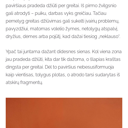
paviršiaus pradeda džiūti per greitai. Iš pirmo žvilgsnio
gali atrodyti – puiku, darbas vyks greičiau. Tačiau
pernelyg greitas džiūvimas gali sukelti įvairių problemų,
pavyzdžiui, matomas volelio žymes, netolygų atspalvį,
dryžius, dėmes arba pojūtį, kad dažai tiesiog „neklauso“.
Ypač tai juntama dažant didesnes sienas. Kol viena zona
jau pradeda džiūti, kita dar tik dažoma, o šlapias kraštas
dingsta per greitai. Dėl to paviršius nebesusiformuoja
kaip vientisas, tolygus plotas, o atrodo tarsi sudarytas iš
atskirų fragmentų.