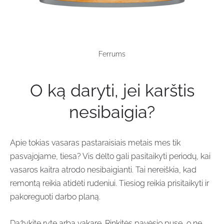
Ferrums
O ką daryti, jei karštis
nesibaigia?
Apie tokias vasaras pastaraisiais metais mes tik
pasvajojame, tiesa? Vis dėlto gali pasitaikyti periodų, kai
vasaros kaitra atrodo nesibaigianti. Tai nereiškia, kad
remontą reikia atidėti rudeniui. Tiesiog reikia prisitaikyti ir
pakoreguoti darbo planą.
Dažykite ryte arba vakare. Rinkitės pavėsio pusę, o ne