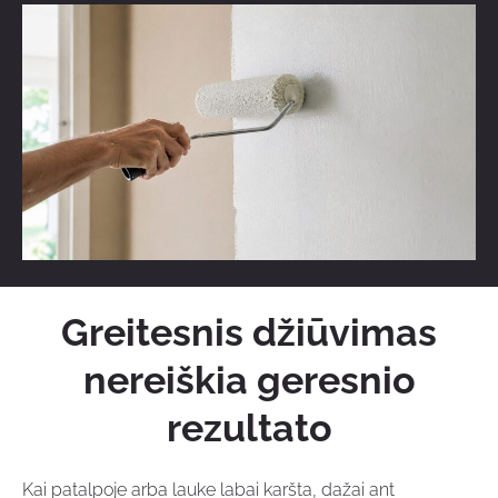
Greitesnis džiūvimas
nereiškia geresnio
rezultato
Kai patalpoje arba lauke labai karšta, dažai ant