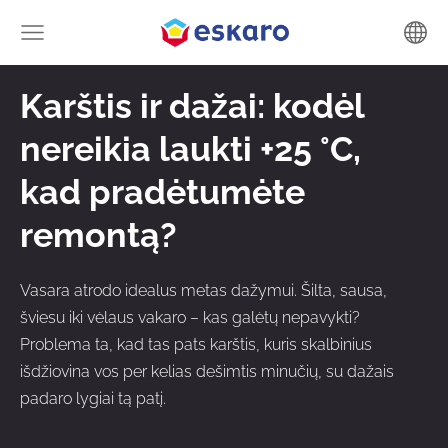
Karštis ir dažai: kodėl
nereikia laukti +25 °C,
kad pradėtumėte
remontą?
Vasara atrodo idealus metas dažymui. Šilta, sausa,
šviesu iki vėlaus vakaro – kas galėtų nepavykti?
Problema ta, kad tas pats karštis, kuris skalbinius
išdžiovina vos per kelias dešimtis minučių, su dažais
padaro lygiai tą patį.