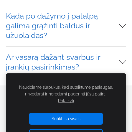
Kada po dažymo į patalpą
galima grąžinti baldus ir
užuolaidas?
Ar vasarą dažant svarbus ir
įrankių pasirinkimas?
Naudojame slapukus, kad suteiktume paslaugas,
rinkodarai ir norėdami pagerinti jūsų patirtį.
Slapukai
Pritaikyti
Tinklaraštis
Sutikti su visais