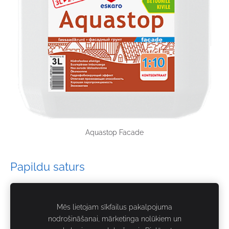
Aquastop Facade
Papildu saturs
Šeit var ievadīt papildus saturu. Ja papildus satura nav,
tad šo bloku var noslēpt, nospiežot uz ikoniņas augšējā
Mēs lietojam sīkfailus pakalpojuma
nodrošināšanai, mārketinga nolūkiem un
stūrī.